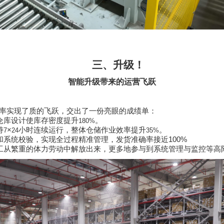
三、升级！
智能升级带来的运营飞跃
率实现了质的飞跃，交出了一份亮眼的成绩单：
仓库设计使库存密度提升
。
180%
持
×
小时连续运行，整体仓储作业效率提升
。
7
24
35%
和系统校验，实现全过程精准管理，发货准确率接近
100%
工从繁重的体力劳动中解放出来，更多地参与到系统管理与监控等高