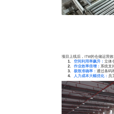
项目上线后，
的仓储运营效
ITW
1.
空间利用率飙升：
立体
2.
作业效率倍增：
系统支
3.
极致准确率：
通过条码
4.
人力成本大幅优化：
员