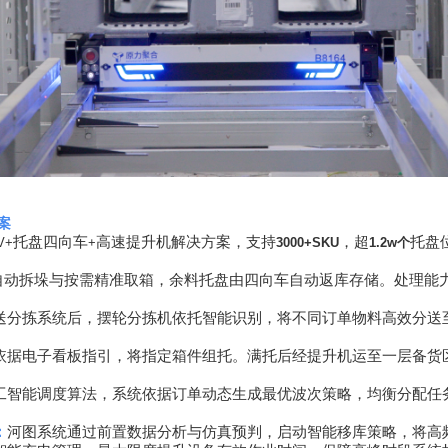
案
托盘四向车
高速提升机解决方案，支持
，超
托盘
V+
+
3000+SKU
1.2w
个
自动拆垛与按需精准取箱，余料托盘由四向车自动返库存储。处理能
送分拣系统后，摆轮分拣机依托智能识别，将不同订单物料高效分送
依据电子看板指引，将指定箱件组托。满托后经提升机运至一层备货
工智能调度算法，系统依据订单动态生成最优波次策略，均衡分配任
：
河图系统通过前置数据分析与仿真预判，启动智能移库策略，将高