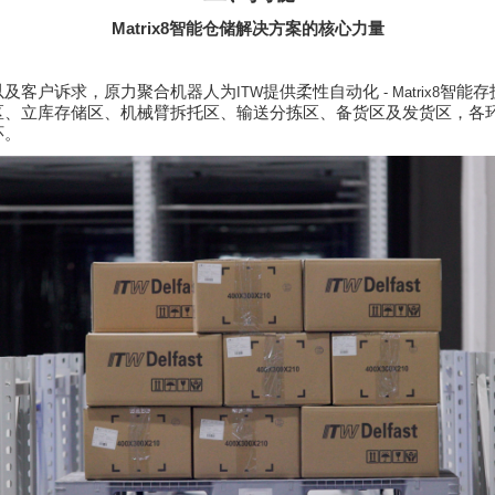
Matrix8
智能仓储解决方案的核心力量
以及客户诉求，原力聚合机器人为
提供柔性自动化
智能存
ITW
- Matrix8
区、立库存储区、机械臂拆托区、输送分拣区、备货区及发货区，各
环。