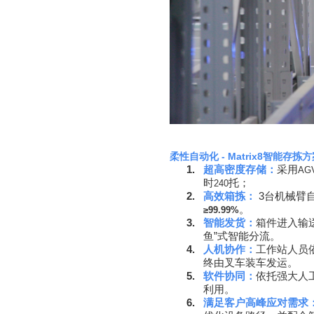
柔性自动化
- Matrix8
智能存拣方
1.
超高密度存储：
采用
AG
时
托；
240
2.
高效箱拣：
3
台机械臂
。
≥
99.99%
3.
智能发货：
箱件进入输
鱼”式智能分流。
4.
人机协作：
工作站人员
终由叉车装车发运。
5.
软件协同：
依托强大人
利用。
6.
满足客户高峰应对需求