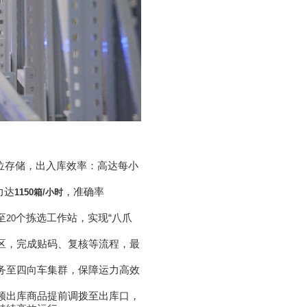
位存储，出入库效率：高达每小
力达
，准确率
1150
箱
/
小时
至
个拣选工作站，实现“八爪
20
区，完成贴码、复核等流程，最
务至四向车集群，保障运力高效
频出库商品提前调拨至出库口，