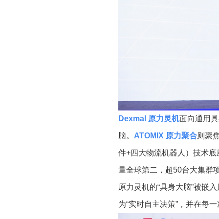
Dexmal
原力灵机
面向通用具
脑。
ATOMIX
原力聚合
则聚
件
+
四大物流机器人）技术底
量全球第二，超
50
台大集群
原力灵机的
“
具身大脑
”
被嵌入
为
“
实时自主决策
”
，并在每一