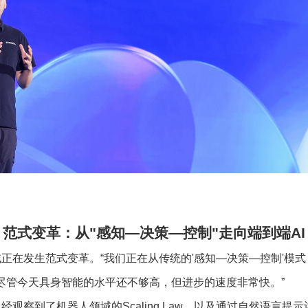
范式变革：从
"
感知
—
决策
—
控制
"
走向端到端
AI
域正在发生范式变革。
“
我们正在从传统的
'
感知
—
决策
—
控制
'
模式
尽管今天具身智能的水平还不够高，但进步的速度非常快。
”
已经观察到了机器人领域的
Scaling Law
，以及通过自然语言提示