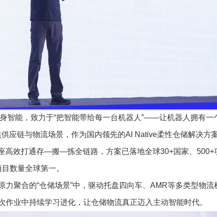
身智能，致力于
“
把智能带给每一台机器人
”——
让机器人拥有一
焦供应链与物流场景，作为国内领先的
AI Native
柔性仓储解决方
座高效打通存
—
搬
—
拣全链路，方案已落地全球
30+
国家、
500+
项目数量全球第一。
原力聚合的
“
仓储场景
”
中，驱动托盘四向车、
AMR
等多类型物流
次作业中持续学习进化，让仓储物流真正迈入主动智能时代。