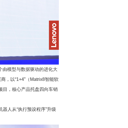
个由模型与数据驱动的进化大
案商，以
“1+4”
（
Matrix8
智能软
项目，核心产品托盘四向车销
机器人从
“
执行预设程序
”
升级