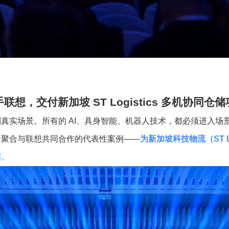
手联想，交付新加坡
ST Logistics
多机协同仓储
到真实场景。所有的
AI
、具身智能、机器人技术，都必须进入场
力聚合与联想共同合作的代表性案例
——
为新加坡科技物流（
ST 
案
。