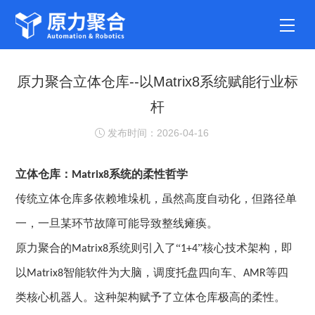
原力聚合立体仓库--以Matrix8系统赋能行业标
杆
发布时间：2026-04-16
立体仓库
：
系统的柔性哲学
Matrix8
传统立体仓库多依赖堆垛机，虽然高度自动化，但路径单
一，一旦某环节故障可能导致整线瘫痪。
原力聚合的
系统则引入了“
”核心技术架构，即
Matrix8
1+4
以
智能软件为大脑，调度托盘四向车、
等四
Matrix8
AMR
类核心机器人。这种架构赋予了立体仓库极高的柔性。