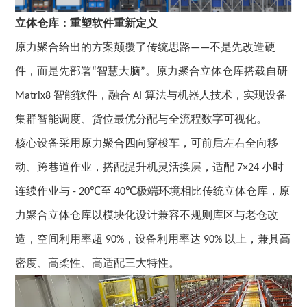
立体仓库：重塑软件重新定义
原力聚合
给出的方案颠覆了传统思路
不是先改造硬
——
件，而是先部署
智慧大脑
。
原力聚合
立体仓库
搭载自研
“
”
智能软件，融合
算法与机器人技术，实现设备
Matrix8
AI
集群智能调度、货位最优分配与全流程数字可视化
。
核心设备采用原力聚合四向穿梭车，可前后左右全向移
动、跨巷道作业，搭配提升机灵活换层，适配
小时
7×24
连续作业与
至
极端环境相比传统立体仓库，原
- 20℃
40℃
力聚合立体仓库以模块化设计兼容不规则库区与老仓改
造，空间利用率超
，设备利用率达
以上，兼具高
90%
90%
密度、高柔性、高适配三大特性
。